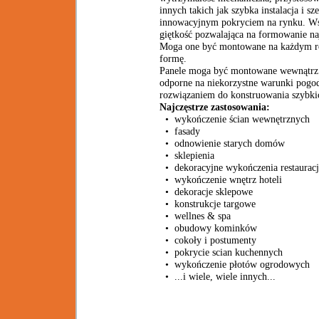
innych takich jak szybka instalacja i 
innowacyjnym pokryciem na rynku. Wsz
giętkość pozwalająca na formowanie na
Moga one być montowane na każdym ro
formę.
Panele moga być montowane wewnątrz 
odporne na niekorzystne warunki pog
rozwiązaniem do konstruowania szybkic
Najczęstrze zastosowania:
• wykończenie ścian wewnętrznych
• fasady
• odnowienie starych domów
• sklepienia
• dekoracyjne wykończenia restauracj
• wykończenie wnętrz hoteli
• dekoracje sklepowe
• konstrukcje targowe
• wellnes & spa
• obudowy kominków
• cokoły i postumenty
• pokrycie scian kuchennych
• wykończenie płotów ogrodowych
• ...i wiele, wiele innych...