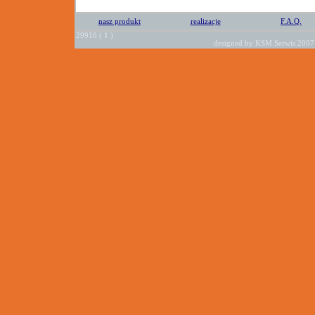
nasz produkt
realizacje
F.A.Q.
29916 ( 1 )
designed by KSM Serwis 20